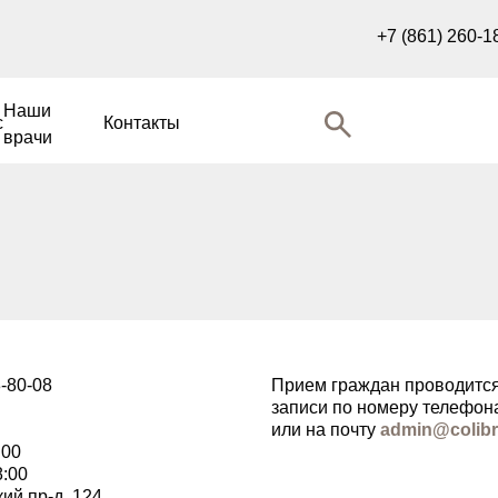
+7 (861) 260-1
Контакты
и
Наши
с
Контакты
врачи
8-80-08
Прием граждан проводится
записи по номеру телефона
или на почту
admin@colibri
:00
8:00
кий пр-д, 124