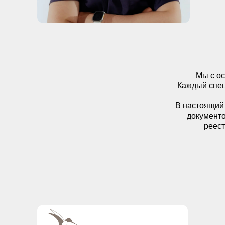
Мы с о
Каждый спец
В настоящий
документо
реест